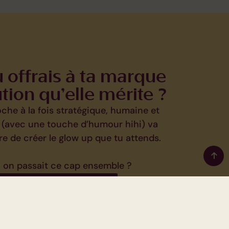
tu offrais à ta marque
ution qu’elle mérite ?
he à la fois stratégique, humaine et
 (avec une touche d’humour hihi) va
re de créer le glow up que tu attends.
i on passait ce cap ensemble ?
Let’s go pour Glow Up !