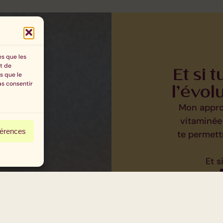
es que les
it de
Et si 
s que le
as consentir
l’évol
Mon approc
vitaminée
férences
te permett
Et s